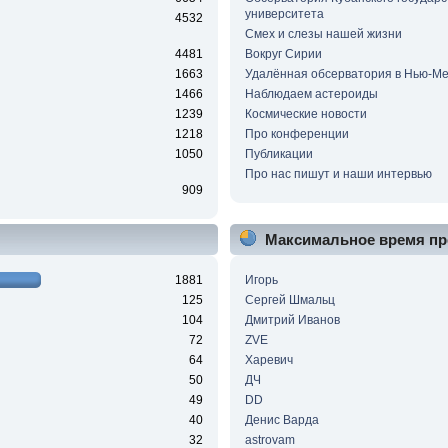
университета
4532
Смех и слезы нашей жизни
4481
Вокруг Сирии
1663
Удалённая обсерватория в Нью-Ме
1466
Наблюдаем астероиды
1239
Космические новости
1218
Про конференции
1050
Публикации
Про нас пишут и наши интервью
909
Максимальное время пр
1881
Игорь
125
Сергей Шмальц
104
Дмитрий Иванов
72
ZVE
64
Харевич
50
ДЧ
49
DD
40
Денис Варда
32
astrovam