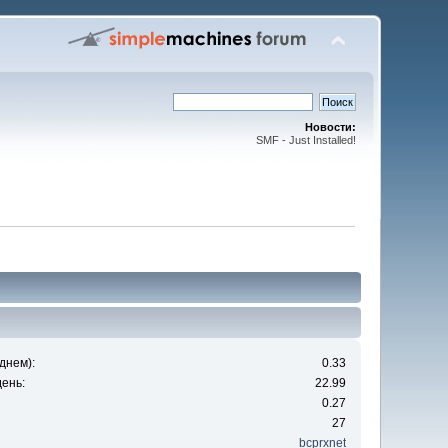
Новости:
SMF - Just Installed!
днем):
0.33
ень:
22.99
0.27
27
bcprxnet