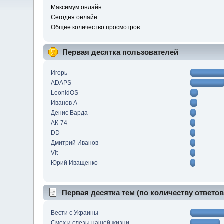
Максимум онлайн:
Сегодня онлайн:
Общее количество просмотров:
Первая десятка пользователей
Игорь
ADAPS
LeonidOS
Иванов А
Денис Варда
АК-74
DD
Дмитрий Иванов
Vit
Юрий Иващенко
Первая десятка тем (по количеству ответов
Вести с Украины
Смех и слезы нашей жизни