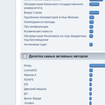
Обсерватория Кубанского государственного
университета
Вокруг Сирии
Удалённая обсерватория в Нью-Мексико
Наблюдаем астероиды
Про конференции
Космические новости
Обсерватория Роскосмоса на горе Шаджатмаз
под Кисловодском
Англичанка гадит
Десятка самых активных авторов
Игорь
LeonidOS
Иванов А
ADAPS
DD
Дмитрий Иванов
ДЧ
Денис Варда
-Kosten-