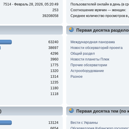
7514 - Февраль 28, 2026, 05:20:49
Пользователей онлайн в день (в ср
253
Соотношение мужчин — женщин:
39208058
Среднее количество просмотров в 
Первая десятка раздело
63240
Международная панорама
38697
Новости обсерваторий проекта
4296
Общий раздел
3960
Новости планеты Плюк
1775
Прочие обсерватории
1320
Астрооборудование
1314
Разное
1235
1180
1118
)
Первая десятка тем (по
13124
Вести с Украины
6654
Обсерватория Кубанского государс