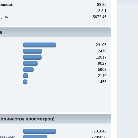
еднем):
88.26
8.8:1
день:
5672.46
в
23106
12479
12017
9027
5903
2110
1455
 количеству просмотров)
3131646
твенного
2205050