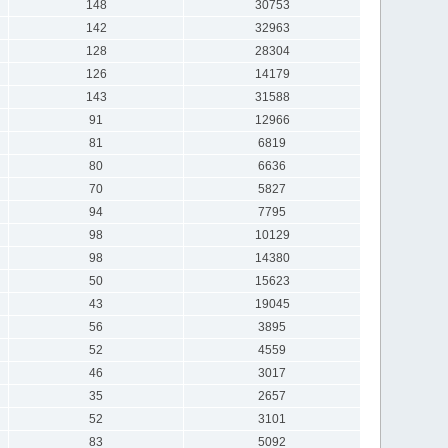
148
30753
142
32963
128
28304
126
14179
143
31588
91
12966
81
6819
80
6636
70
5827
94
7795
98
10129
98
14380
50
15623
43
19045
56
3895
52
4559
46
3017
35
2657
52
3101
83
5092