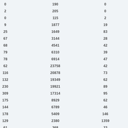
0
190
0
2
205
0
0
115
2
9
1877
19
25
1649
83
67
3144
28
68
4541
42
79
6310
39
78
6914
47
62
23758
42
116
20878
73
132
19349
62
230
19921
89
309
17314
95
175
8929
62
144
6789
46
178
5409
146
129
2380
1359
61
368
23