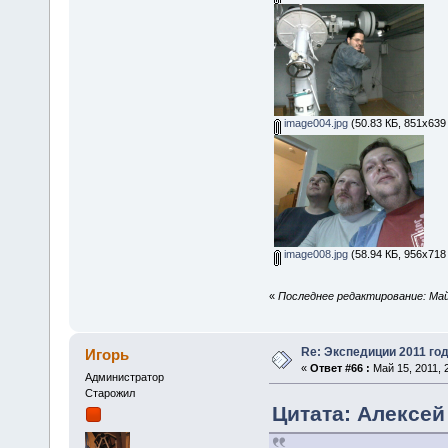
image004.jpg
(50.83 КБ, 851x639
image008.jpg
(58.94 КБ, 956x718
«
Последнее редактирование: Май 
Re: Экспедиции 2011 год
Игорь
«
Ответ #66 :
Май 15, 2011, 
Администратор
Старожил
Цитата: Алексей 