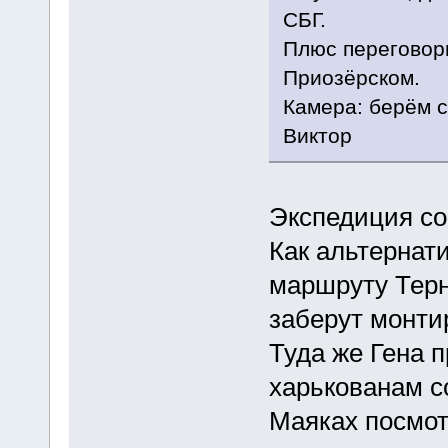
СБГ.
Плюс переговори
Приозёрском.
Камера: берём с
Виктор
Экспедиция со
Как альтернати
маршруту Терн
заберут монтир
Туда же Гена 
харькованам со
Маяках посмотр