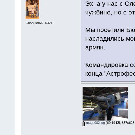
Эх, а у нас с О
чужбине, но с 
Сообщений: 63242
Мы посетили Бю
насладились мо
армян.
Командировка со
конца "Астрофе
image002.jpg
(60.19 КБ, 837x628