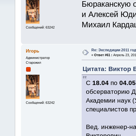
Бюраканскую о
и Алексей Юди
Михаил Карда
Сообщений: 63242
Re: Экспедиции 2011 год
Игорь
«
Ответ #61 :
Апрель 23, 201
Администратор
Старожил
Цитата: Виктор В
С
18.04
по
04.05
обсерваторию Д
Академии наук 
Сообщений: 63242
специалистов пр
Вед. инженер-н
Викторович