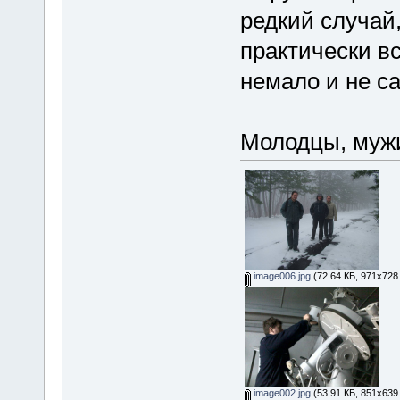
редкий случай
практически в
немало и не с
Молодцы, мужи
image006.jpg
(72.64 КБ, 971x728
image002.jpg
(53.91 КБ, 851x639