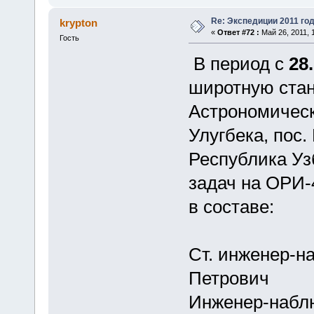
Re: Экспедиции 2011 год
krypton
«
Ответ #72 :
Май 26, 2011, 
Гость
В период с
28
широтную ста
Астрономическ
Улугбека, пос.
Республика Уз
задач на ОРИ-
в составе:
Ст. инженер-н
Петрович
Инженер-набл