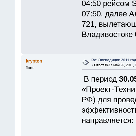
04:50 рейсом 
07:50, далее 
721, вылетающ
Владивостоке 0
Re: Экспедиции 2011 год
krypton
«
Ответ #73 :
Май 26, 2011, 1
Гость
В период
30.0
«Проект-Техни
РФ) для прове
эффективности
направляется: