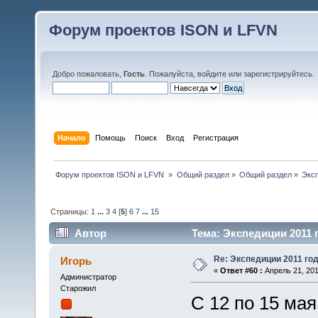
Форум проектов ISON и LFVN
Добро пожаловать,
Гость
. Пожалуйста,
войдите
или
зарегистрируйтесь
.
Начало
Помощь
Поиск
Вход
Регистрация
 Форум проектов ISON и LFVN 
»
Общий раздел
»
Общий раздел
»
Эксп
Страницы:
1
...
3
4
[
5
]
6
7
...
15
Автор
Тема: Экспедиции 2011 г
Re: Экспедиции 2011 год
Игорь
«
Ответ #60 :
Апрель 21, 201
Администратор
Старожил
С 12 по 15 ма