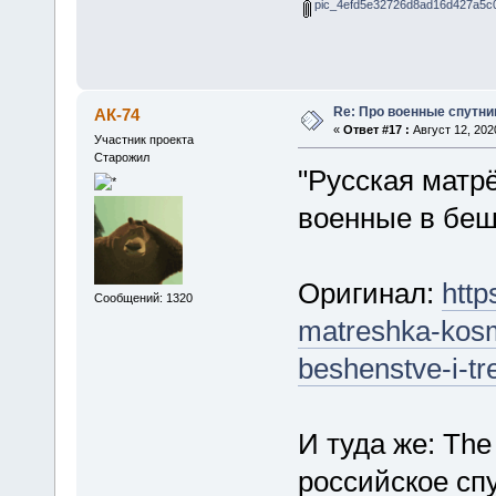
pic_4efd5e32726d8ad16d427a5c0
Re: Про военные спутни
АК-74
«
Ответ #17 :
Август 12, 2020
Участник проекта
Старожил
"Русская матр
военные в беш
Оригинал:
http
Сообщений: 1320
matreshka-kos
beshenstve-i-tr
И туда же: The
российское сп