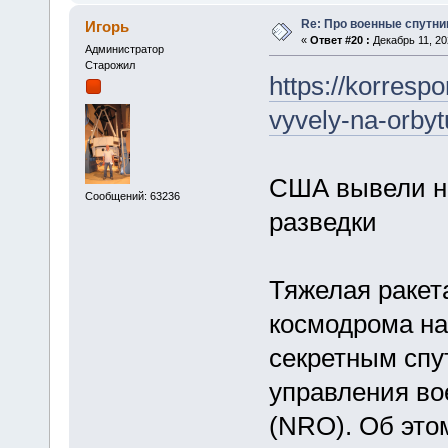
Re: Про военные спутни
Игорь
«
Ответ #20 :
Декабрь 11, 20
Администратор
Старожил
https://korresp
vyvely-na-orbyt
США вывели на
Сообщений: 63236
разведки
Тяжелая ракета
космодрома на
секретным сп
управления во
(NRO). Об это