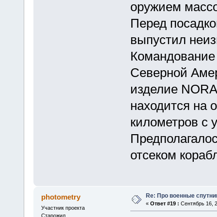
оружием массо
Перед посадко
выпустил неиз
Командование
Северной Амер
изделие NORA
находится на 
километров с у
Предполагалос
отсеком кораб
Re: Про военные спутни
photometry
«
Ответ #19 :
Сентябрь 16, 2
Участник проекта
Старожил