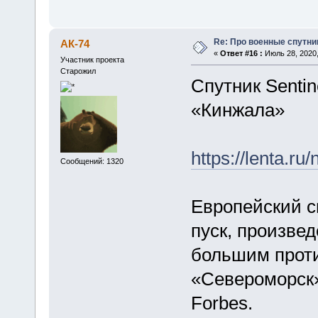
Re: Про военные спутни
АК-74
«
Ответ #16 :
Июль 28, 2020,
Участник проекта
Старожил
Спутник Sentin
«Кинжала»
https://lenta.ru
Сообщений: 1320
Европейский сп
пуск, произве
большим прот
«Североморск»
Forbes.