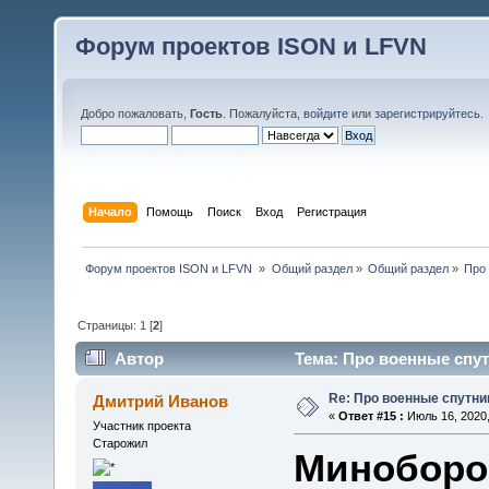
Форум проектов ISON и LFVN
Добро пожаловать,
Гость
. Пожалуйста,
войдите
или
зарегистрируйтесь
.
Начало
Помощь
Поиск
Вход
Регистрация
 Форум проектов ISON и LFVN 
»
Общий раздел
»
Общий раздел
»
Про
Страницы:
1
[
2
]
Автор
Тема: Про военные спут
Re: Про военные спутни
Дмитрий Иванов
«
Ответ #15 :
Июль 16, 2020,
Участник проекта
Старожил
Миноборо