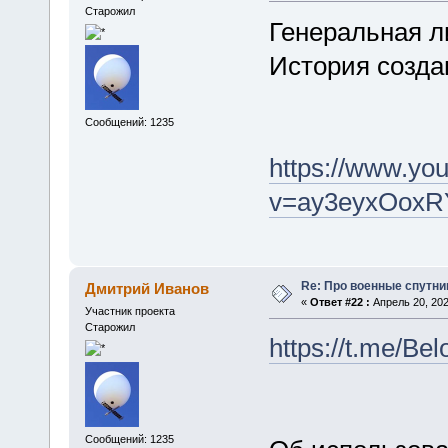
Старожил
Генеральная л
История созда
Сообщений: 1235
https://www.yo
v=ay3eyxOo
Re: Про военные спутни
Дмитрий Иванов
«
Ответ #22 :
Апрель 20, 202
Участник проекта
Старожил
https://t.me/Be
Сообщений: 1235