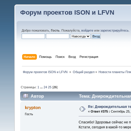
Форум проектов ISON и LFVN
Добро пожаловать,
Гость
. Пожалуйста,
войдите
или
зарегистрируйтесь
.
Начало
Помощь
Поиск
Вход
Регистрация
 Форум проектов ISON и LFVN 
»
Общий раздел
»
Новости планеты Пл
Страницы:
1
...
24
25
[
26
]
Автор
Тема: Днирождительная 
Re: Днирождительная т
krypton
«
Ответ #375 :
Сентябрь 25, 
Гость
Спасибо! Здоровье сейчас не п
Кстати, сегодня в какой-то ме