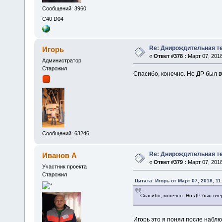
Сообщений: 3960
C40 D04
Re: Днирождительная т
Игорь
«
Ответ #378 :
Март 07, 2018
Администратор
Старожил
Спасибо, конечно. Но ДР был 
Сообщений: 63246
Re: Днирождительная т
Иванов А
«
Ответ #379 :
Март 07, 2018
Участник проекта
Старожил
Цитата: Игорь от Март 07, 2018, 11
Спасибо, конечно. Но ДР был вч
Игорь это я понял после наблю