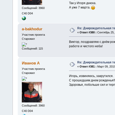
Так у Игоря днюха.
А уже 7 марта.
Сообщений: 3960
C40 D04
Re: Днирождительная т
a-bakhodur
«
Ответ #380 :
Сентябрь 25, 
Участник проекта
Старожил
Виктор, поздравляю с днём рож
работе и чистого неба!
Сообщений: 115
Re: Днирождительная т
Иванов А
«
Ответ #381 :
Март 09, 2019
Участник проекта
Старожил
Игорь, извиняюсь, закрутился.
С прошедшим днем рожденья!!
Здоровья, побольше сил и терпе
Сообщений: 3960
C40 D04