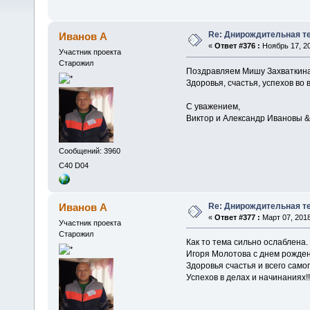
Re: Днирождительная т
Иванов А
«
Ответ #376 :
Ноябрь 17, 20
Участник проекта
Старожил
Поздравляем Мишу Захваткина 
Здоровья, счастья, успехов во 
С уважением,
Виктор и Александр Ивановы &
Сообщений: 3960
C40 D04
Re: Днирождительная т
Иванов А
«
Ответ #377 :
Март 07, 2018
Участник проекта
Старожил
Как то тема сильно ослаблена.
Игоря Молотова с днем рождень
Здоровья счастья и всего само
Успехов в делах и начинаниях!!