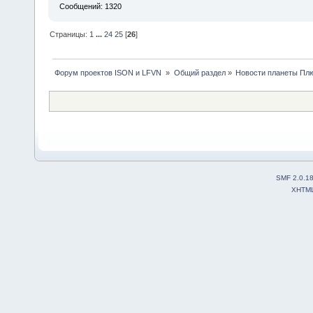
Сообщений: 1320
Страницы:
1
...
24
25
[
26
]
 Форум проектов ISON и LFVN 
»
Общий раздел
»
Новости планеты Пл
SMF 2.0.1
XHTM