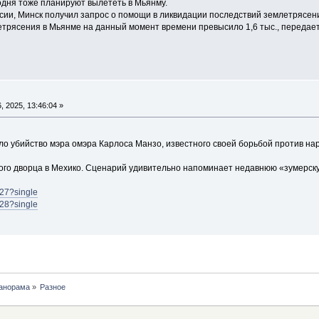
одня тоже планируют вылететь в Мьянму.
ии, Минск получил запрос о помощи в ликвидации последствий землетрясен
етрясения в Мьянме на данный момент времени превысило 1,6 тыс., передает
 2025, 13:46:04 »
ло убийство мэра омэра Карлоса Манзо, известного своей борьбой против на
ого дворца в Мехико. Сценарий удивительно напоминает недавнюю «зумерск
227?single
228?single
анорама
»
Разное