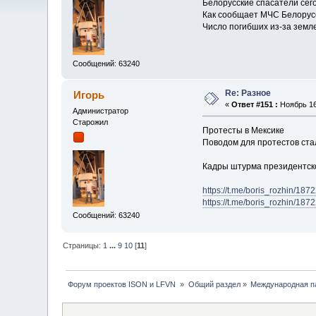
Белорусские спасатели сег
Как сообщает МЧС Белорусс
Число погибших из-за земл
Сообщений: 63240
Re: Разное
Игорь
«
Ответ #151 :
Ноябрь 16,
Администратор
Старожил
Протесты в Мексике
Поводом для протестов ста
Кадры штурма президентск
https://t.me/boris_rozhin/187
https://t.me/boris_rozhin/187
Сообщений: 63240
Страницы:
1
...
9
10
[
11
]
 Форум проектов ISON и LFVN 
»
Общий раздел
»
Международная п