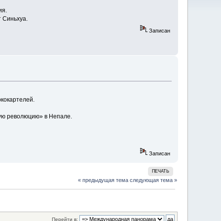
ия.
 Синьхуа.
Записан
ркокартелей.
ую революцию» в Непале.
Записан
ПЕЧАТЬ
« предыдущая тема
следующая тема »
Перейти в: