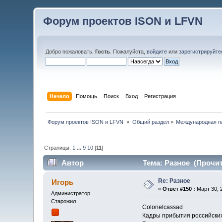
Форум проектов ISON и LFVN
Добро пожаловать,
Гость
. Пожалуйста,
войдите
или
зарегистрируйте
Начало
Помощь
Поиск
Вход
Регистрация
 Форум проектов ISON и LFVN 
»
Общий раздел
»
Международная п
Страницы:
1
...
9
10
[
11
]
Автор
Тема: Разное (Прочит
Re: Разное
Игорь
«
Ответ #150 :
Март 30, 2
Администратор
Старожил
Colonelcassad
Кадры прибытия российских