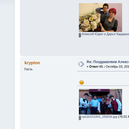
Алексей Юдин и Дарья Кардаше
Re: Поздравляем Алекс
krypton
«
Ответ #1 :
Октябрь 03, 201
Гость
rps20151003_155630.jpg
(76.01 