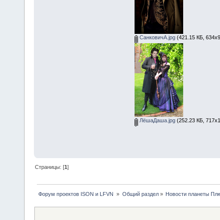
СанковичА.jpg
(421.15 КБ, 634x9
ЛёшаДаша.jpg
(252.23 КБ, 717x
Страницы: [
1
]
 Форум проектов ISON и LFVN 
»
Общий раздел
»
Новости планеты Пл