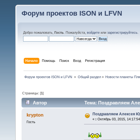
Форум проектов ISON и LFVN
Добро пожаловать,
Гость
. Пожалуйста,
войдите
или
зарегистрируйтесь
.
Начало
Помощь
Поиск
Вход
Регистрация
 Форум проектов ISON и LFVN 
»
Общий раздел
»
Новости планеты Пл
Страницы: [
1
]
Автор
Тема: Поздравляем Алек
Поздравляем Алексея Юд
krypton
«
:
Октябрь 03, 2015, 14:17:54
Гость