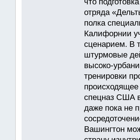
что подготовка
отряда «Дельт
полка специал
Калифорнии уч
сценарием. В 
штурмовые дей
высоко-урбани
тренировки пр
происходящее н
спецназ США в
даже пока не 
сосредоточени
Вашингтон мож
страну изнутр