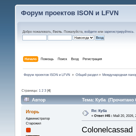
Форум проектов ISON и LFVN
Добро пожаловать,
Гость
. Пожалуйста,
войдите
или
зарегистрируйтесь
.
Начало
Помощь
Поиск
Вход
Регистрация
 Форум проектов ISON и LFVN 
»
Общий раздел
»
Международная пано
Страницы:
1
2
3
[
4
]
Автор
Тема: Куба (Прочитано 6
Re: Куба
Игорь
«
Ответ #45 :
Май 20, 2026, 
Администратор
Старожил
Colonelcassad