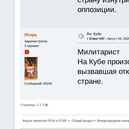
оппозиции.
Re: Куба
Игорь
«
Ответ #47 :
Август 03, 2026
Администратор
Старожил
Милитарист
На Кубе произ
вызвавшая отк
стране.
Сообщений: 63249
Страницы:
1
2
3
[
4
]
 Форум проектов ISON и LFVN 
»
Общий раздел
»
Международная пано