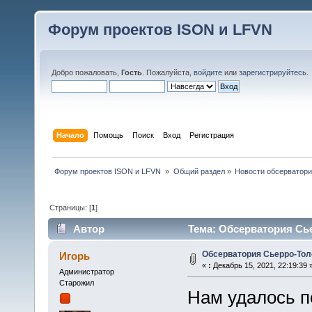
Форум проектов ISON и LFVN
Добро пожаловать,
Гость
. Пожалуйста,
войдите
или
зарегистрируйтесь
.
Начало
Помощь
Поиск
Вход
Регистрация
 Форум проектов ISON и LFVN 
»
Общий раздел
»
Новости обсерватори
Страницы: [
1
]
Автор
Тема: Обсерватория Сье
Обсерватория Сьерро-То
Игорь
«
:
Декабрь 15, 2021, 22:19:39 
Администратор
Старожил
Нам удалось п