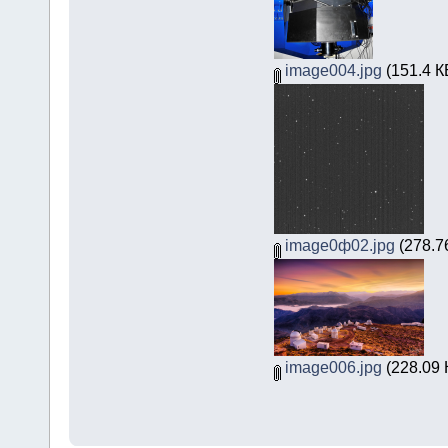
image004.jpg
(151.4 К
image0ф02.jpg
(278.7
image006.jpg
(228.09 