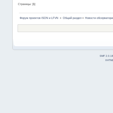
Страницы: [
1
]
 Форум проектов ISON и LFVN 
»
Общий раздел
»
Новости обсерватори
SMF 2.0.1
XHTM