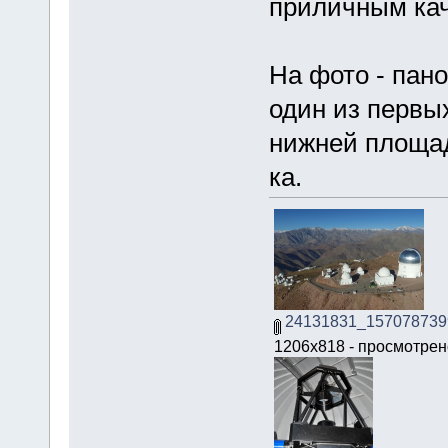
приличным кач
На фото - пан
один из первы
нижней площад
ка.
24131831_157078739
1206x818 - просмотрено