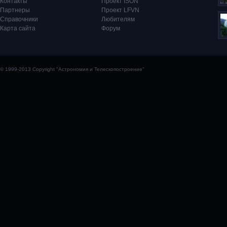
Контакты
Проект ISON
Партнеры
Проект LFVN
Справочники
Любителям
Карта сайта
Форум
© 1999-2013 Copyright "Астрономия и Телескопостроение"