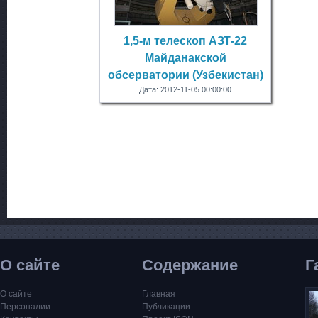
1,5-м телескоп АЗТ-22
Майданакской
обсерватории (Узбекистан)
Дата: 2012-11-05 00:00:00
О сайте
Содержание
Г
О сайте
Главная
Персоналии
Публикации