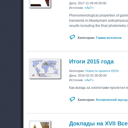
Дата: 2017-11-09 00:00:00
Источник:
«АиТ»
Phenomenological properties of gamma
transients in Abastumani astrophysica
results including the final photometry
Категории:
Гамма-всплески
Итоги 2015 года
Категория:
Новости проекта ISON
Дата: 2016-02-01 00:00:00
Источник:
«АиТ»
Как всегда за хлопотами пролетел е
Категории:
Космический мусор
Доклады на XVII Вс