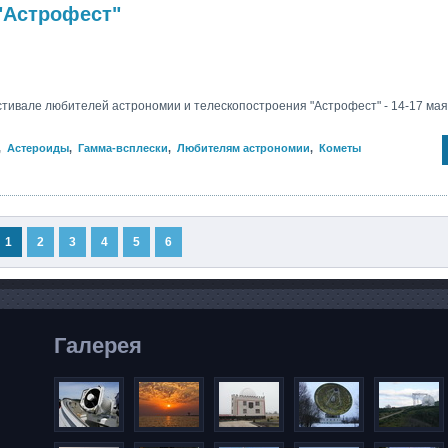
"Астрофест"
тивале любителей астрономии и телескопостроения "Астрофест" - 14-17 мая 
,
Астероиды
,
Гамма-всплески
,
Любителям астрономии
,
Кометы
1
2
3
4
5
6
Галерея