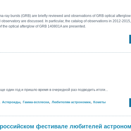
-ray bursts (GRB) are briefly reviewed and observations of GRB optical afterglow
l observatory are discussed. In particular, the catalog of observations in 2012-201
 of the optical afterglow of GRB 140801A are presented.
ще один год и пришло время в очередной раз подводить итоги...
,
Астероиды
,
Гамма-всплески
,
Любителям астрономии
,
Кометы
ероссийском фестивале любителей астроном