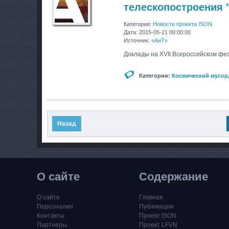
телескопостроения 
Категория:
Новости проекта ISON
Дата: 2015-05-21 00:00:00
Источник:
«АиТ»
Доклады на XVII Всероссийском фес
Категории:
Космический мусор
Назад
О сайте
Содержание
О сайте
Главная
Персоналии
Публикации
Контакты
Проект ISON
Партнеры
Проект LFVN