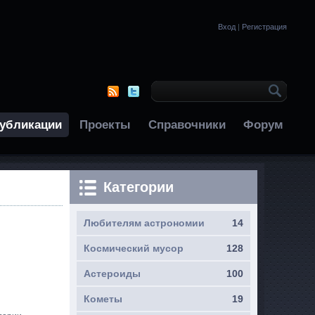
Вход
|
Регистрация
убликации
Проекты
Справочники
Форум
Категории
Любителям астрономии
14
Космический мусор
128
Астероиды
100
Кометы
19