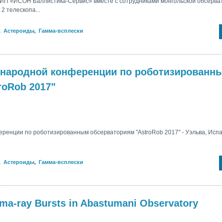
МИП «ИСОН Баллистика-Сервис» вместе с сотрудниками монгольской обсерва
 телескопа...
,
Астероиды
,
Гамма-всплески
ународной конференции по роботизированн
roRob 2017"
ренции по роботизированным обсерваториям "AstroRob 2017" - Уэльва, Испа
,
Астероиды
,
Гамма-всплески
ma-ray Bursts in Abastumani Observatory