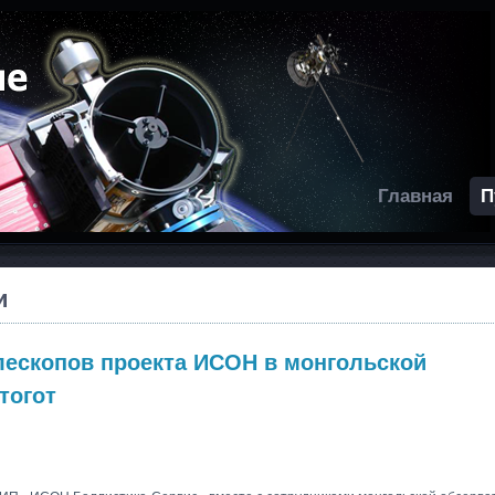
Главная
П
и
лескопов проекта ИСОН в монгольской
тогот