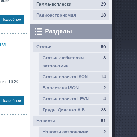
тории
Гамма-всплески
29
Радиоастрономия
18
Подробнее
Разделы
ым
Статьи
50
Статьи любителям
3
астрономии
Статьи проекта ISON
14
ния, 16-20
Бюллетени ISON
2
Статьи проекта LFVN
4
Подробнее
Труды Диденко А.В.
23
Новости
51
Новости астрономии
2