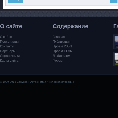
О сайте
Содержание
Г
О сайте
Главная
Персоналии
Публикации
Контакты
Проект ISON
Партнеры
Проект LFVN
Справочники
Любителям
Карта сайта
Форум
© 1999-2013 Copyright "Астрономия и Телескопостроение"