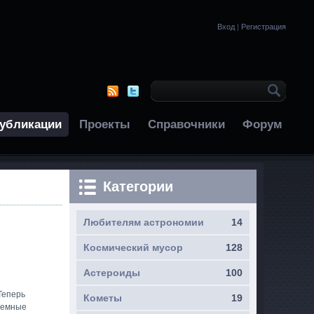
Вход
|
Регистрация
убликации
Проекты
Справочники
Форум
Категории
Любителям астрономии
14
Космический мусор
128
Астероиды
100
Теперь
Кометы
19
еземные