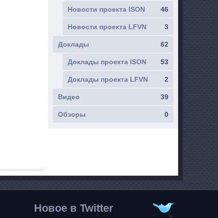
Новости проекта ISON
46
Новости проекта LFVN
3
Доклады
62
Доклады проекта ISON
53
Доклады проекта LFVN
2
Видео
39
Обзоры
0
Новое в Twitter