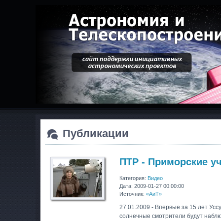
Публикации
ПТР - Приморские у
Категория:
Видео
Дата: 2009-01-27 00:00:00
Источник:
«АиТ»
27.01.2009 - Впервые за 15 лет У
солнечные смотрители будут наблюд