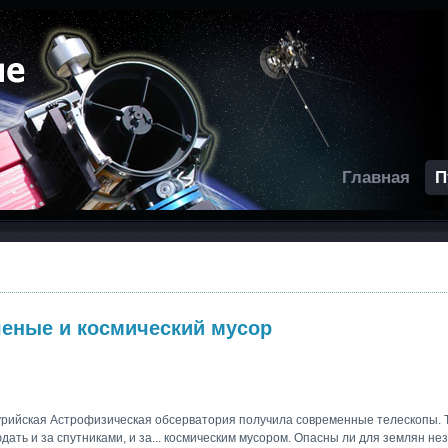
Главная
П
ченые и космический мусор
ссурийская Астрофизическая обсерватория получила современные телескопы. 
ать и за спутниками, и за... космическим мусором. Опасны ли для землян н