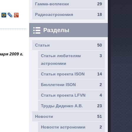
Гамма-всплески
29
Радиоастрономия
18
Разделы
Статьи
50
варя 2009 г.
Статьи любителям
3
астрономии
Статьи проекта ISON
14
Бюллетени ISON
2
Статьи проекта LFVN
4
Труды Диденко А.В.
23
Новости
51
Новости астрономии
2