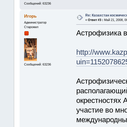
Сообщений: 63236
Re: Казахстан космичес
Игорь
«
Ответ #3 :
Май 21, 2008, 00
Администратор
Старожил
Астрофизика в
http://www.kaz
uin=115207862
Сообщений: 63236
Астрофизическ
располагающий
окрестностях 
участие во мн
международных