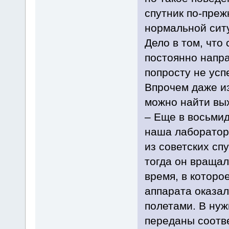
спутник по-преж
нормальной ситу
Дело в том, что
постоянно напр
попросту не усп
Впрочем даже из
можно найти вы
– Еще в восьмид
наша лаборатор
из советских сп
тогда он враща
время, в котор
аппарата оказа
полетами. В ну
переданы соотв