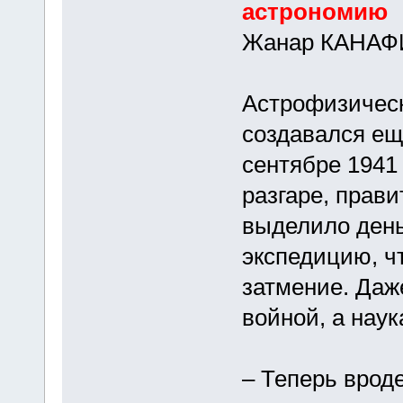
астрономию
Жанар КАНА
Астрофизическ
создавался ещ
сентябре 1941 
разгаре, прав
выделило день
экспедицию, ч
затмение. Даж
войной, а нау
– Теперь врод