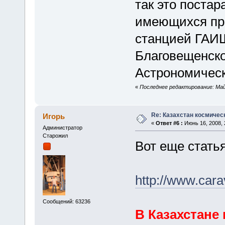
так это поста
имеющихся про
станцией ГАИШ
Благовещенско
Астрономическ
«
Последнее редактирование: Май 
Re: Казахстан космичес
Игорь
«
Ответ #6 :
Июнь 16, 2008, 
Администратор
Старожил
Вот еще статья
http://www.cara
Сообщений: 63236
В Казахстане