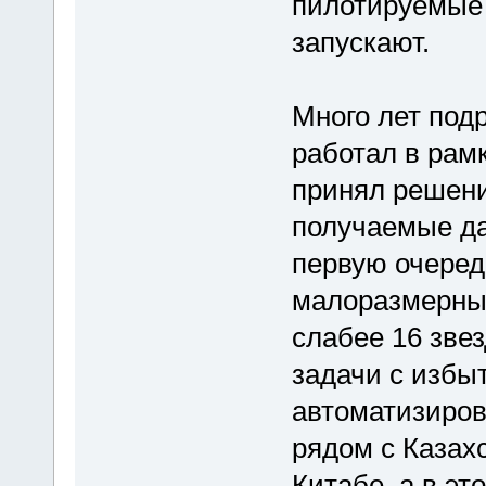
пилотируемые 
запускают.
Много лет под
работал в рамк
принял решение
получаемые да
первую очеред
малоразмерных
слабее 16 зве
задачи с избы
автоматизиров
рядом с Казах
Китабе, а в эт