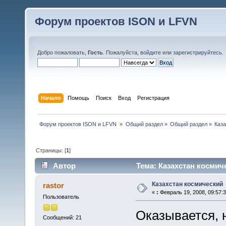
Форум проектов ISON и LFVN
Добро пожаловать,
Гость
. Пожалуйста,
войдите
или
зарегистрируйтесь
.
Начало
Помощь
Поиск
Вход
Регистрация
 Форум проектов ISON и LFVN 
»
Общий раздел
»
Общий раздел
»
Каз
Страницы: [
1
]
Автор
Тема: Казахстан космич
Казахстан космический
rastor
«
:
Февраль 19, 2008, 09:57:3
Пользователь
Оказывается, 
Сообщений: 21