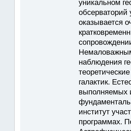
уникальном ге
обсерваторий 
оказывается о
кратковременн
сопровождении
Немаловажным
наблюдения ге
теоретические
галактик. Есте
выполняемых и
фундаментальн
институт участ
программах. П