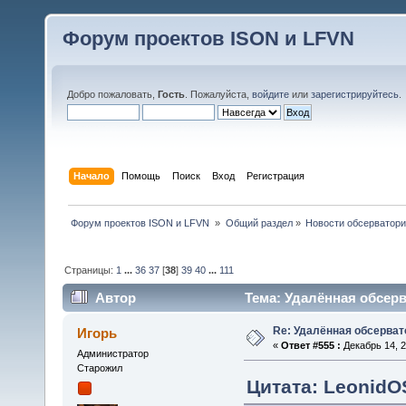
Форум проектов ISON и LFVN
Добро пожаловать,
Гость
. Пожалуйста,
войдите
или
зарегистрируйтесь
.
Начало
Помощь
Поиск
Вход
Регистрация
 Форум проектов ISON и LFVN 
»
Общий раздел
»
Новости обсерватори
Страницы:
1
...
36
37
[
38
]
39
40
...
111
Автор
Тема: Удалённая обсерв
Re: Удалённая обсерват
Игорь
«
Ответ #555 :
Декабрь 14, 2
Администратор
Старожил
Цитата: LeonidOS