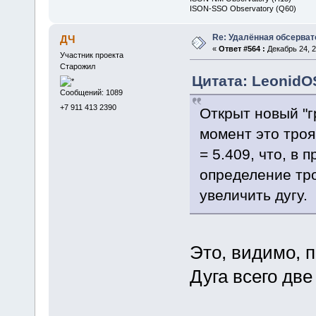
ISON-SSO Observatory (Q60)
Re: Удалённая обсерват
ДЧ
«
Ответ #564 :
Декабрь 24, 2
Участник проекта
Старожил
Цитата: LeonidOS
Сообщений: 1089
+7 911 413 2390
Открыт новый "г
момент это тро
= 5.409, что, в 
определение тро
увеличить дугу.
Это, видимо, 
Дуга всего две