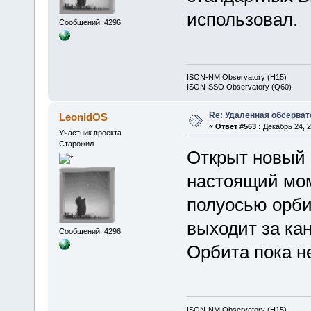
использовал.
Сообщений: 4296
ISON-NM Observatory (H15)
ISON-SSO Observatory (Q60)
Re: Удалённая обсерват
LeonidOS
«
Ответ #563 :
Декабрь 24, 2
Участник проекта
Старожил
Открыт новый "
настоящий мом
полуосью орбит
выходит за ка
Сообщений: 4296
Орбита пока не
ISON-NM Observatory (H15)