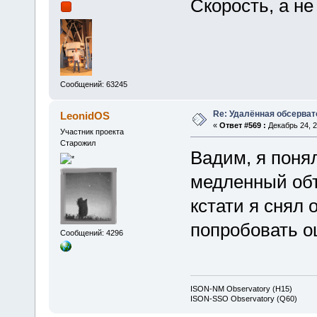
Скорость, а не
Сообщений: 63245
Re: Удалённая обсерват
LeonidOS
«
Ответ #569 :
Декабрь 24, 2
Участник проекта
Старожил
Вадим, я понял
медленный объе
кстати я снял
попробовать о
Сообщений: 4296
ISON-NM Observatory (H15)
ISON-SSO Observatory (Q60)