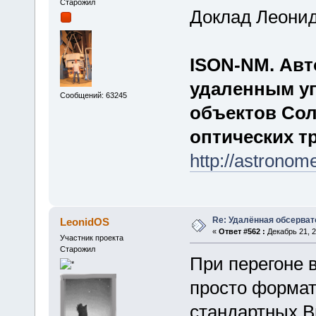
Старожил
Доклад Леонид
ISON-NM. Авт
удаленным уп
Сообщений: 63245
объектов Со
оптических т
http://astronom
Re: Удалённая обсерват
LeonidOS
«
Ответ #562 :
Декабрь 21, 2
Участник проекта
Старожил
При перегоне 
просто формат
стандартных В