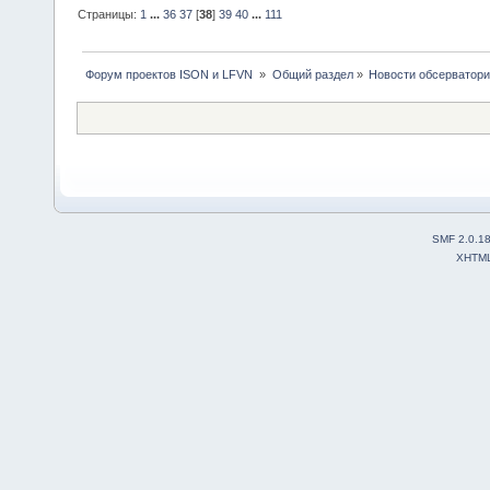
Страницы:
1
...
36
37
[
38
]
39
40
...
111
 Форум проектов ISON и LFVN 
»
Общий раздел
»
Новости обсерватори
SMF 2.0.1
XHTM