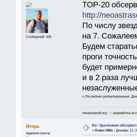
ТОР-20 обсерв
http://neoastr
По числу звез
на 7. Сожалее
Сообщений: 426
Будем старать
проги точность
будет примерн
и в 2 раза луч
незаслуженные
«
Последнее редактирование: Дека
neoastrasoft.org --- разработка 
Re: Удалённая обсерват
Игорь
«
Ответ #561 :
Декабрь 21, 2
Администратор