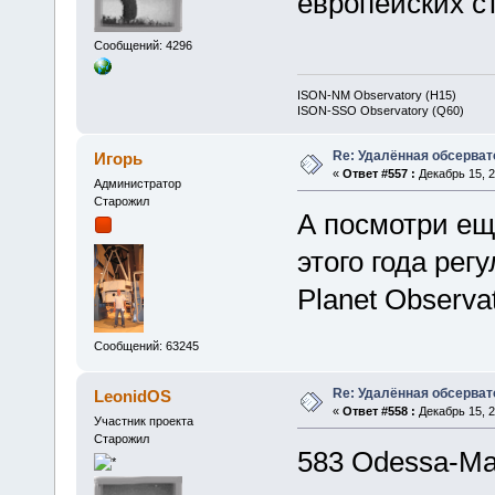
европейских ст
Сообщений: 4296
ISON-NM Observatory (H15)
ISON-SSO Observatory (Q60)
Re: Удалённая обсерват
Игорь
«
Ответ #557 :
Декабрь 15, 2
Администратор
Старожил
А посмотри ещ
этого года рег
Planet Observa
Сообщений: 63245
Re: Удалённая обсерват
LeonidOS
«
Ответ #558 :
Декабрь 15, 2
Участник проекта
Старожил
583 Odessa-May