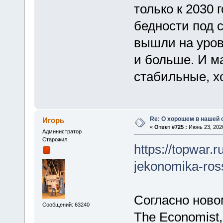
только к 2030 
бедности под 
вышли на уров
и больше. И м
стабильные, хо
Re: О хорошем в нашей 
Игорь
«
Ответ #725 :
Июнь 23, 2026
Администратор
Старожил
https://topwar.
jekonomika-ross
Согласно ново
Сообщений: 63240
The Economist