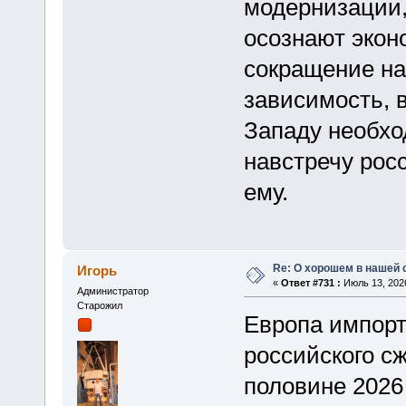
модернизации,
осознают экон
сокращение на
зависимость, 
Западу необхо
навстречу рос
ему.
Re: О хорошем в нашей 
Игорь
«
Ответ #731 :
Июль 13, 2026
Администратор
Старожил
Европа импор
российского сж
половине 2026