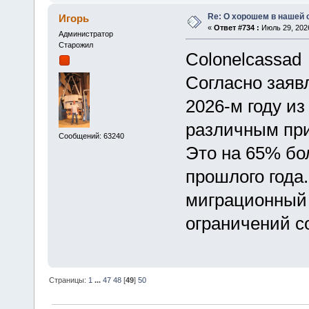
Re: О хорошем в нашей 
Игорь
«
Ответ #734 :
Июль 29, 2026
Администратор
Старожил
Colonelcassad
Согласно заяв
2026-м году и
различным при
Сообщений: 63240
Это на 65% бо
прошлого года.
миграционный 
ограничений с
Страницы:
1
...
47
48
[
49
]
50