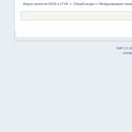
 Форум проектов ISON и LFVN 
»
Общий раздел
»
Международная пано
SMF 2.0.1
XHTM