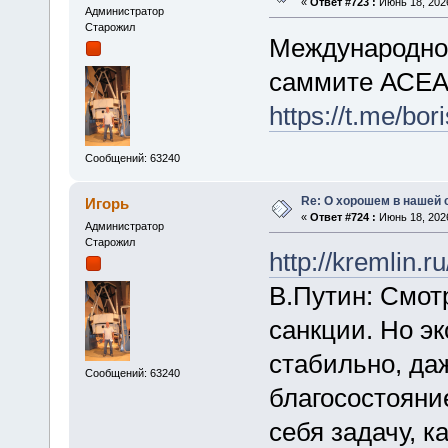
«
Ответ #723 :
Июнь 18, 2026
Администратор
Старожил
Международно-
саммите АСЕА
https://t.me/bo
Сообщений: 63240
Re: О хорошем в нашей 
Игорь
«
Ответ #724 :
Июнь 18, 2026
Администратор
Старожил
http://kremlin.
В.Путин: Смот
санкции. Но эк
стабильно, даж
Сообщений: 63240
благосостояни
себя задачу, к