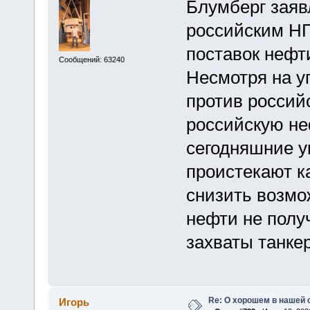
Блумберг заявл
российским НП
поставок нефти
Сообщений: 63240
Несмотря на у
против россий
российскую не
сегодняшние у
проистекают ка
снизить возмо
нефти не полу
захваты танке
Re: О хорошем в нашей 
Игорь