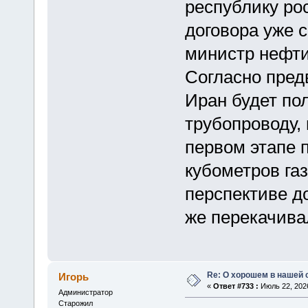
республику ро
договора уже 
министр нефти
Согласно пред
Иран будет пол
трубопроводу,
первом этапе 
кубометров га
перспективе до
же перекачива
Re: О хорошем в нашей 
Игорь
«
Ответ #733 :
Июль 22, 2026
Администратор
Старожил