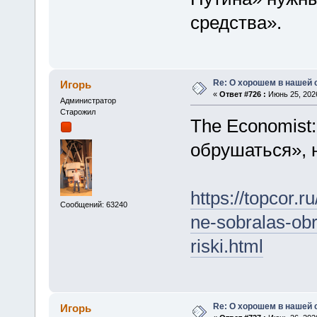
средства».
Re: О хорошем в нашей 
Игорь
«
Ответ #726 :
Июнь 25, 2026
Администратор
Старожил
The Economist
обрушаться», 
https://topcor.
Сообщений: 63240
ne-sobralas-obr
riski.html
Re: О хорошем в нашей 
Игорь