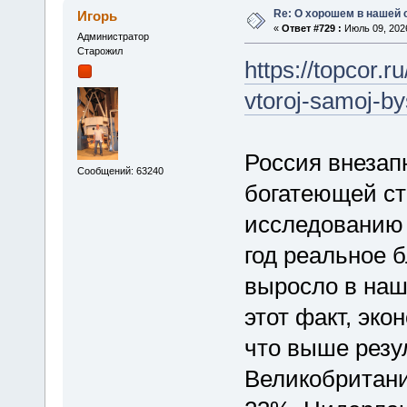
Re: О хорошем в нашей 
Игорь
«
Ответ #729 :
Июль 09, 2026
Администратор
Старожил
https://topcor.r
vtoroj-samoj-by
Россия внезап
Сообщений: 63240
богатеющей ст
исследованию 
год реальное 
выросло в наш
этот факт, эко
что выше резу
Великобритани