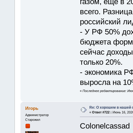
газом, еще в 2
всего. Разниц
российский ли
- У РФ 50% до
бюджета форми
сейчас доходы
только 20%.
- экономика Р
выросла на 10
«
Последнее редактирование: Июнь
Re: О хорошем в нашей 
Игорь
«
Ответ #722 :
Июнь 16, 2026
Администратор
Старожил
Colonelcassad