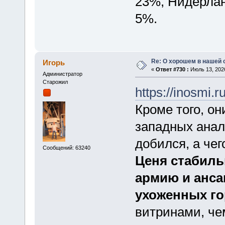
23%, Нидерлан
5%.
Re: О хорошем в нашей 
Игорь
«
Ответ #730 :
Июль 13, 2026
Администратор
Старожил
https://inosmi
Кроме того, о
западных анал
добился, а чего
Сообщений: 63240
Ценя стабиль
армию и анса
ухоженных г
витринами, че