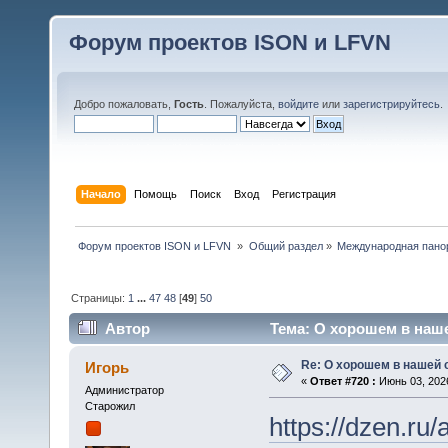
Форум проектов ISON и LFVN
Добро пожаловать,
Гость
. Пожалуйста,
войдите
или
зарегистрируйтесь
.
Начало
Помощь
Поиск
Вход
Регистрация
 Форум проектов ISON и LFVN 
»
Общий раздел
»
Международная пано
Страницы:
1
...
47
48
[
49
]
50
Автор
Тема: О хорошем в наше
Re: О хорошем в нашей 
Игорь
«
Ответ #720 :
Июнь 03, 2026
Администратор
Старожил
https://dzen.r