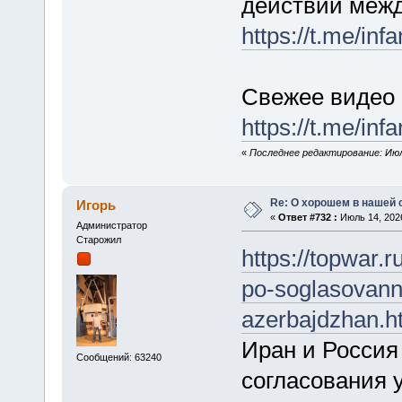
действий меж
https://t.me/inf
Свежее видео 
https://t.me/inf
«
Последнее редактирование: Июль
Re: О хорошем в нашей 
Игорь
«
Ответ #732 :
Июль 14, 2026
Администратор
Старожил
https://topwar.r
po-soglasovan
azerbajdzhan.h
Иран и Россия
Сообщений: 63240
согласования 