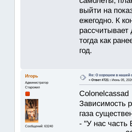
самолеты, пла
выйти на пока
ежегодно. К ко
рассчитывает 
тогда как ран
год.
Re: О хорошем в нашей 
Игорь
«
Ответ #721 :
Июнь 05, 2026
Администратор
Старожил
Colonelcassad
Зависимость р
газа существен
- "У нас часть
Сообщений: 63240