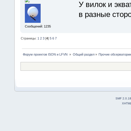
У вилок и экв
в разные стор
Сообщений: 1235
Страницы:
1
2
3
[
4
]
5
6
7
 Форум проектов ISON и LFVN 
»
Общий раздел
»
Прочие обсерватори
SMF 2.0.1
XHTM