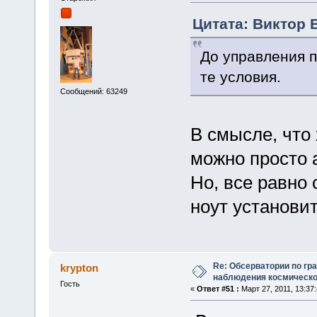
Цитата: Виктор В
До управления п
те условия.
Сообщений: 63249
В смысле, что 
можно просто 
Но, все равно
ноут установит
Re: Обсерватории по гр
krypton
наблюдения космическо
Гость
«
Ответ #51 :
Март 27, 2011, 13:37: