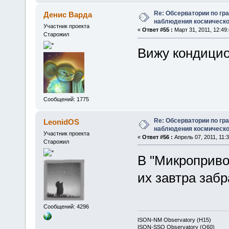
Re: Обсерватории по гр
Денис Варда
наблюдения космическо
Участник проекта
«
Ответ #55 :
Март 31, 2011, 12:49:
Старожил
Вижу кондицио
Сообщений: 1775
Re: Обсерватории по гр
LeonidOS
наблюдения космическо
Участник проекта
«
Ответ #56 :
Апрель 07, 2011, 11:3
Старожил
В "Микроприво
их завтра забр
Сообщений: 4296
ISON-NM Observatory (H15)
ISON-SSO Observatory (Q60)