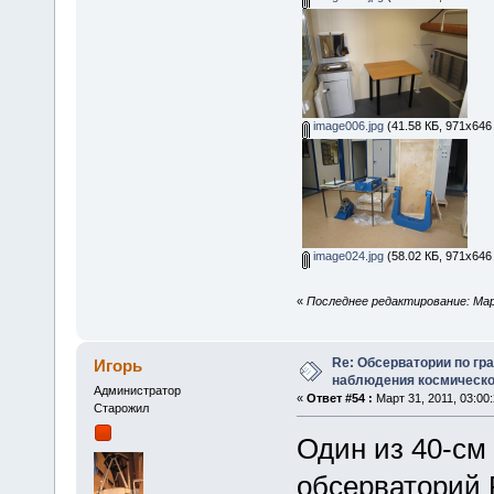
image006.jpg
(41.58 КБ, 971x646
image024.jpg
(58.02 КБ, 971x646
«
Последнее редактирование: Март
Re: Обсерватории по гр
Игорь
наблюдения космическо
Администратор
«
Ответ #54 :
Март 31, 2011, 03:00:
Старожил
Один из 40-см 
обсерваторий 