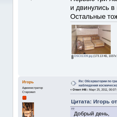
и двинулись в 
Остальные тож
DSC01339.jpg
(173.13 КБ, 1037x
Re: Обсерватории по гр
Игорь
наблюдения космическо
Администратор
«
Ответ #46 :
Март 25, 2011, 00:07:
Старожил
Цитата: Игорь от
Добрый день,