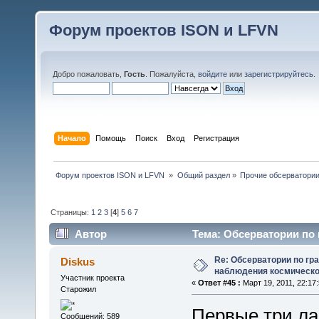
Форум проектов ISON и LFVN
Добро пожаловать,
Гость
. Пожалуйста,
войдите
или
зарегистрируйтесь
.
Начало
Помощь
Поиск
Вход
Регистрация
 Форум проектов ISON и LFVN 
»
Общий раздел
»
Прочие обсерватори
Страницы:
1
2
3
[
4
]
5
6
7
Автор
Тема: Обсерватории по
(Прочитано 111371 раз)
Re: Обсерватории по гр
Diskus
наблюдения космическо
Участник проекта
«
Ответ #45 :
Март 19, 2011, 22:17:
Старожил
Первые три лас
Сообщений: 589