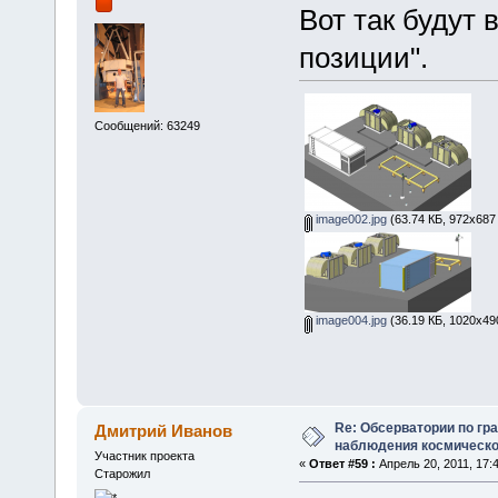
Вот так будут 
позиции".
Сообщений: 63249
image002.jpg
(63.74 КБ, 972x687
image004.jpg
(36.19 КБ, 1020x49
Re: Обсерватории по гр
Дмитрий Иванов
наблюдения космическо
Участник проекта
«
Ответ #59 :
Апрель 20, 2011, 17:4
Старожил