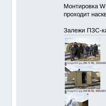
Монтировка WS
проходит наск
Залежи ПЗС-ка
image004.jpg
(88.72 КБ, 1003x66
image012.jpg
(68.86 КБ, 996x663