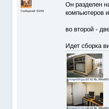
Он разделен на
компьютеров и
Сообщений: 63249
во второй - дв
Идет сборка в
image008.jpg
(67.61 КБ, 996x663
image010.jpg
(44.44 КБ, 996x663