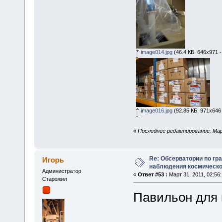
image014.jpg
(46.4 КБ, 646x971 
image016.jpg
(92.85 КБ, 971x646
«
Последнее редактирование: Март
Re: Обсерватории по гр
Игорь
наблюдения космическо
Администратор
«
Ответ #53 :
Март 31, 2011, 02:56:
Старожил
Павильон для 