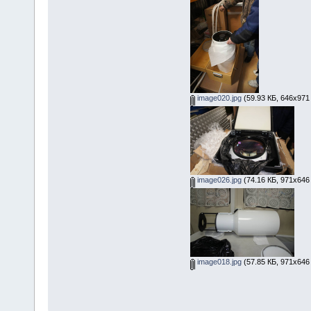
image020.jpg
(59.93 КБ, 646x971
image026.jpg
(74.16 КБ, 971x646
image018.jpg
(57.85 КБ, 971x646