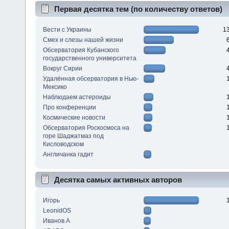
Первая десятка тем (по количеству ответов)
Вести с Украины
1
Смех и слезы нашей жизни
Обсерватория Кубанского
государственного университета
Вокруг Сирии
Удалённая обсерватория в Нью-
Мексико
Наблюдаем астероиды
Про конференции
Космические новости
Обсерватория Роскосмоса на
горе Шаджатмаз под
Кисловодском
Англичанка гадит
Десятка самых активных авторов
Игорь
LeonidOS
Иванов А