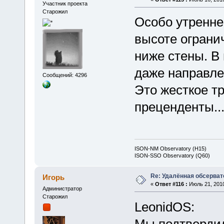
Участник проекта
Старожил
Особо утренне
высоте ограни
ниже стены. В 
даже направле
Сообщений: 4296
Это жесткое т
преценденты..
ISON-NM Observatory (H15)
ISON-SSO Observatory (Q60)
Re: Удалённая обсерват
Игорь
«
Ответ #116 :
Июль 21, 2010
Администратор
Старожил
LeonidOS:
Мы подтверди