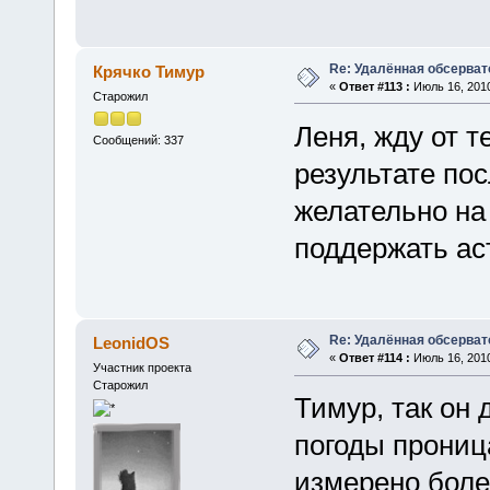
Re: Удалённая обсерват
Крячко Тимур
«
Ответ #113 :
Июль 16, 2010
Старожил
Леня, жду от 
Сообщений: 337
результате пос
желательно на
поддержать ас
Re: Удалённая обсерват
LeonidOS
«
Ответ #114 :
Июль 16, 2010
Участник проекта
Старожил
Тимур, так он 
погоды прониц
измерено более