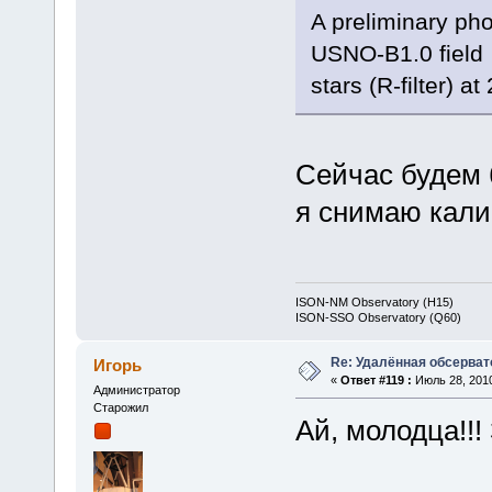
A preliminary pho
USNO-B1.0 field
stars (R-filter) a
Сейчас будем 
я снимаю кали
ISON-NM Observatory (H15)
ISON-SSO Observatory (Q60)
Re: Удалённая обсерват
Игорь
«
Ответ #119 :
Июль 28, 2010
Администратор
Старожил
Ай, молодца!!!