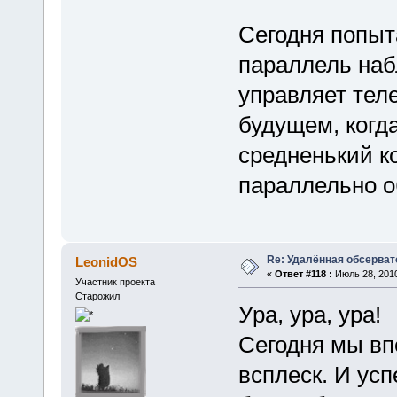
Сегодня попыт
параллель наб
управляет теле
будущем, когда
средненький к
параллельно о
Re: Удалённая обсерват
LeonidOS
«
Ответ #118 :
Июль 28, 2010
Участник проекта
Старожил
Ура, ура, ура!
Сегодня мы вп
всплеск. И ус