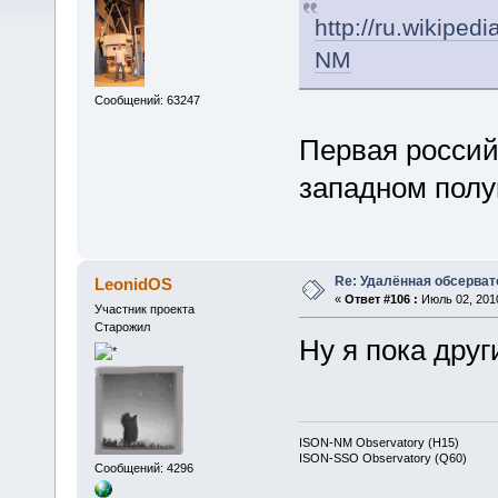
http://ru.wi
NM
Сообщений: 63247
Первая россий
западном пол
Re: Удалённая обсерват
LeonidOS
«
Ответ #106 :
Июль 02, 2010
Участник проекта
Старожил
Ну я пока друг
ISON-NM Observatory (H15)
ISON-SSO Observatory (Q60)
Сообщений: 4296