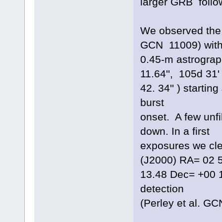
larger GRB follow
We observed the 
GCN 11009) wit
0.45-m astrograp
11.64'', 105d 31'
42. 34'' ) startin
burst
onset. A few unf
down. In a first
exposures we clea
(J2000) RA= 02 
13.48 Dec= +00 1
detection
(Perley et al. G