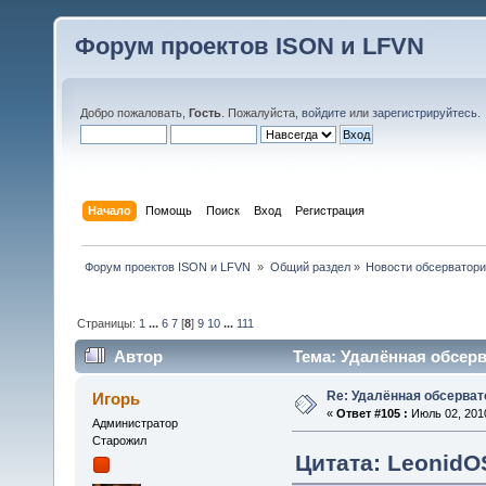
Форум проектов ISON и LFVN
Добро пожаловать,
Гость
. Пожалуйста,
войдите
или
зарегистрируйтесь
.
Начало
Помощь
Поиск
Вход
Регистрация
 Форум проектов ISON и LFVN 
»
Общий раздел
»
Новости обсерватори
Страницы:
1
...
6
7
[
8
]
9
10
...
111
Автор
Тема: Удалённая обсерв
Re: Удалённая обсерват
Игорь
«
Ответ #105 :
Июль 02, 2010
Администратор
Старожил
Цитата: LeonidOS