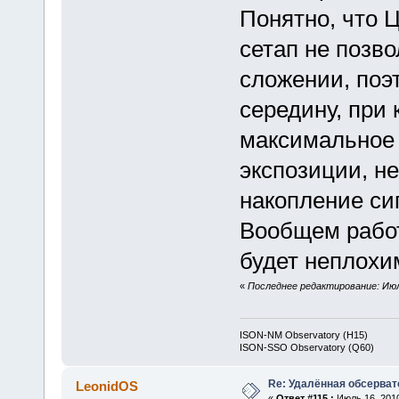
Понятно, что 
сетап не позво
сложении, поэ
середину, при 
максимальное
экспозиции, н
накопление сиг
Вообщем работ
будет неплохи
«
Последнее редактирование: Июль
ISON-NM Observatory (H15)
ISON-SSO Observatory (Q60)
Re: Удалённая обсерват
LeonidOS
«
Ответ #115 :
Июль 16, 2010