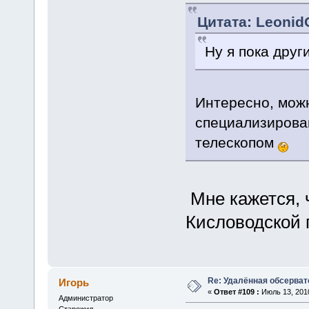
Цитата: LeonidO
Ну я пока друг
Интересно, можн
специализирова
телескопом
Мне кажется, 
Кисловодской г
Re: Удалённая обсерват
Игорь
«
Ответ #109 :
Июль 13, 2010
Администратор
Старожил