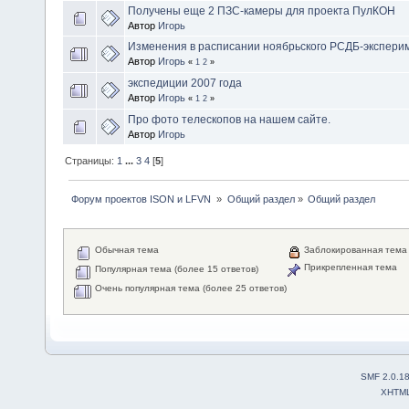
Получены еще 2 ПЗС-камеры для проекта ПулКОН
Автор
Игорь
Изменения в расписании ноябрьского РСДБ-экспери
Автор
Игорь
«
1
2
»
экспедиции 2007 года
Автор
Игорь
«
1
2
»
Про фото телескопов на нашем сайте.
Автор
Игорь
Страницы:
1
...
3
4
[
5
]
 Форум проектов ISON и LFVN 
»
Общий раздел
»
Общий раздел
Обычная тема
Заблокированная тема
Прикрепленная тема
Популярная тема (более 15 ответов)
Очень популярная тема (более 25 ответов)
SMF 2.0.1
XHTM