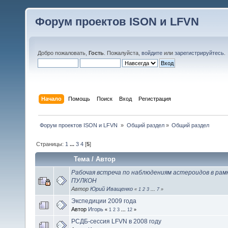
Форум проектов ISON и LFVN
Добро пожаловать,
Гость
. Пожалуйста,
войдите
или
зарегистрируйтесь
.
Начало
Помощь
Поиск
Вход
Регистрация
 Форум проектов ISON и LFVN 
»
Общий раздел
»
Общий раздел
Страницы:
1
...
3
4
[
5
]
Тема
/
Автор
Рабочая встреча по наблюдениям астероидов в рам
ПУЛКОН
Автор
Юрий Иващенко
«
1
2
3
...
7
»
Экспедиции 2009 года
Автор
Игорь
«
1
2
3
...
12
»
РСДБ-сессия LFVN в 2008 году