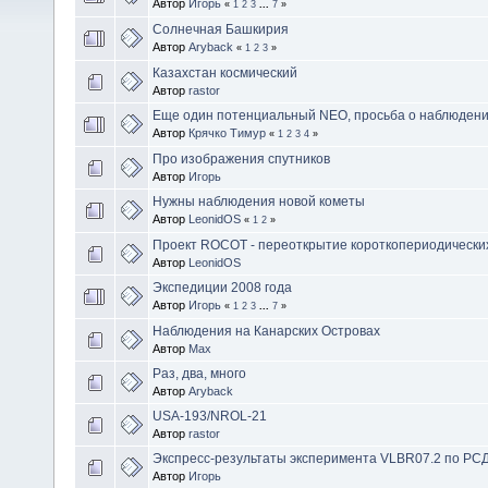
Автор
Игорь
«
1
2
3
...
7
»
Солнечная Башкирия
Автор
Aryback
«
1
2
3
»
Казахстан космический
Автор
rastor
Еще один потенциальный NEO, просьба о наблюден
Автор
Крячко Тимур
«
1
2
3
4
»
Про изображения спутников
Автор
Игорь
Нужны наблюдения новой кометы
Автор
LeonidOS
«
1
2
»
Проект ROCOT - переоткрытие короткопериодически
Автор
LeonidOS
Экспедиции 2008 года
Автор
Игорь
«
1
2
3
...
7
»
Наблюдения на Канарских Островах
Автор
Max
Раз, два, много
Автор
Aryback
USA-193/NROL-21
Автор
rastor
Экспресс-результаты эксперимента VLBR07.2 по РС
Автор
Игорь